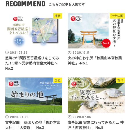
RECOMMEND
神社
社寺仏閣
2021.03.26
2020.10.19
怒涛の!?関西五芒星巡りをしてみ
火の神在わす所「秋葉山本宮秋葉
た！5章〜元伊勢内宮皇大神社〜
神社」-No.1
No.2
歴史
古代
2020.07.02
2020.07.06
古事記編 始まりの地「熊野本宮
古事記編 実際に行ってみると… 神
大社」「大斎原」 -No.3-
戸「西宮神社」 -No.5-