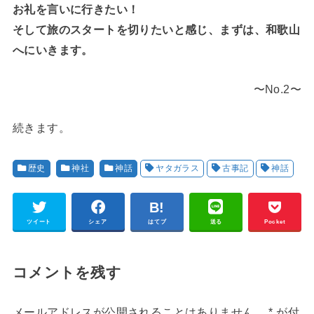
お礼を言いに行きたい！
そして旅のスタートを切りたいと感じ、まずは、和歌山
へにいきます。
〜No.2〜
続きます。
歴史
神社
神話
ヤタガラス
古事記
神話
ツイート
シェア
はてブ
送る
Pocket
コメントを残す
メールアドレスが公開されることはありません。
*
が付