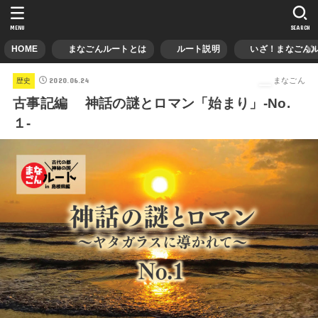
MENU
SEARCH
HOME
まなごんルートとは
ルート説明
いざ！まなごんル
2020.06.24
まなごん
歴史
古事記編 神話の謎とロマン「始まり」-No.
１-