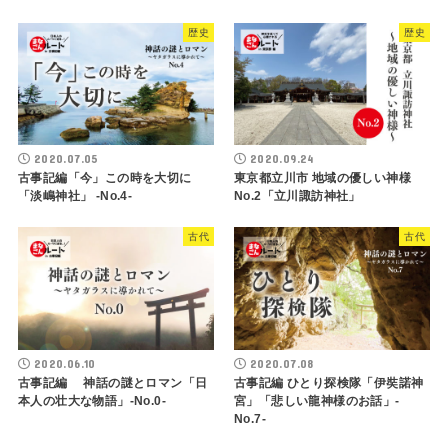
歴史
歴史
2020.07.05
2020.09.24
古事記編「今」この時を大切に
東京都立川市 地域の優しい神様
「淡嶋神社」 -No.4-
No.2「立川諏訪神社」
古代
古代
2020.06.10
2020.07.08
古事記編 神話の謎とロマン「日
古事記編 ひとり探検隊「伊奘諾神
本人の壮大な物語」-No.0-
宮」「悲しい龍神様のお話」-
No.7-