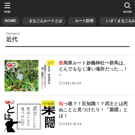
MENU
SEARCH
HOME
まなごんルートとは
ルート説明
いざ！まなごんル
近代
群馬県ルート妙義神社〜群馬は、
お寺
とんでもなく凄い場所だった…！
~
2021.06.22
知っ徳？！豆知識！？武士とは死
マメ知識
ぬことと見つけたり！「葉隠」と
は！
2020.10.26