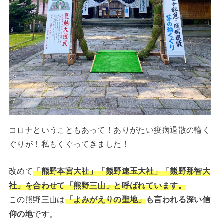
コロナということもあって！ありがたい疫病退散の輪く
ぐりが！私もくぐってきました！
改めて
「熊野本宮大社」「熊野速玉大社」「熊野那智大
社」を合わせて「熊野三山」と呼ばれています。
この熊野三山は
「よみがえりの聖地」
も言われる深い信
仰の地
です。