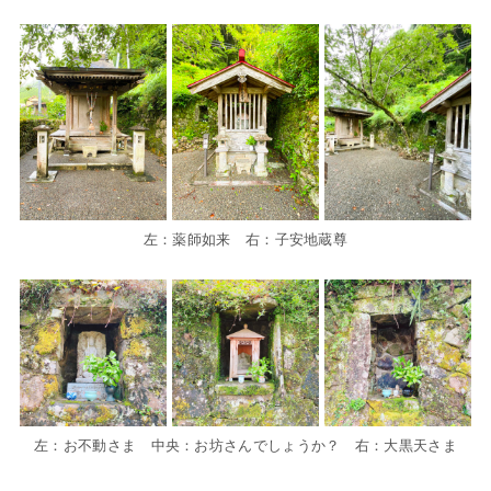
左：薬師如来 右：子安地蔵尊
左：お不動さま 中央：お坊さんでしょうか？ 右：大黒天さま