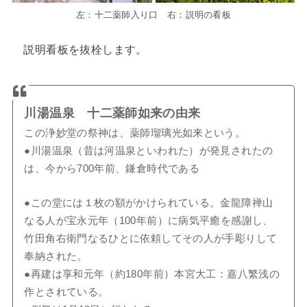
左：十二薬師入り口 右：説明の看板
説明看板を抜栓します。
川湯温泉 十二薬師如来の由来
この浄妙堂の祭神は、薬師瑠璃光如来という。
●川湯温泉（昔は河温泉といわれた）が発見されたの
は、今から700年前、鎌倉時代である
●この堂には１枚の額がかけられている。金龍障禅山
なる人が宝永元年（100年前）に病気平癒を感謝し、
竹田角右衛門なるひとに依頼してその人が手彫りして
奉納された。
●再建は享和元年（約180年前）本宮大工：嘉八繁浅の
作とされている。