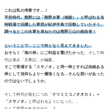
これは私の考察です…！
平安時代、熊野には「熊野水軍（海賊）」と呼ばれる当
時戦場で活躍した軍団が紀伊半島で活動していたそう。
調べるとこの水軍を束ねたのは熊野三山の統括者！
ということで…ここで何となく見えてきました。
おそらく「海の神」にご利益を繋げたかった
、そして時
代は進み「古事記」が編纂。
そこで登場する「スサノオ」と同一神とすれば由緒ある
神として信仰もより一層強くなる…そんな想いがあった
のではないでしょうか。
そして時代が進むにつれ「
ケツミミコノオオカミ」＝
「スサノオ」
と呼ばれるようになった。。
なんて背景があるのかな…？