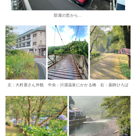
部屋の窓から…
左：大村屋さん外観 中央：川湯温泉にかかる橋 右：薬師ひろば