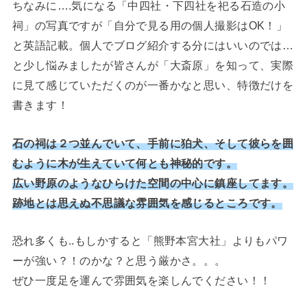
ちなみに….気になる「中四社・下四社を祀る石造の小
祠」の写真ですが「自分で見る用の個人撮影はOK！」
と英語記載。個人でブログ紹介する分にはいいのでは…
と少し悩みましたが皆さんが「大斎原」を知って、実際
に見て感じていただくのが一番かなと思い、特徴だけを
書きます！
石の祠は２つ並んでいて、手前に狛犬、そして彼らを囲
むように木が生えていて何とも神秘的です。
広い野原のようなひらけた空間の中心に鎮座してます。
跡地とは思えぬ不思議な雰囲気を感じるところです。
恐れ多くも..もしかすると「熊野本宮大社」よりもパワ
ーが強い？！のかな？と思う厳かさ。。。
ぜひ一度足を運んで雰囲気を楽しんでください！！