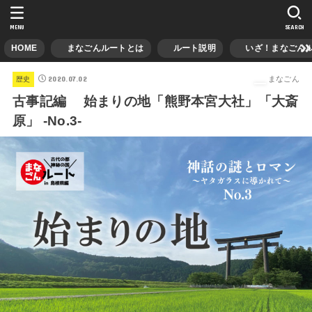
MENU
SEARCH
HOME
まなごんルートとは
ルート説明
いざ！まなごんル
2020.07.02
まなごん
歴史
古事記編 始まりの地「熊野本宮大社」「大斎
原」 -No.3-