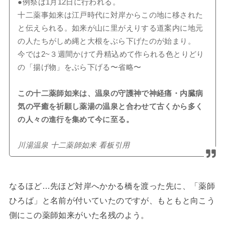
●例祭は1月12日に行われる。
十二薬事如来は江戸時代に対岸からこの地に移された
と伝えられる。如来が山に里がえりする道案内に地元
の人たちがしめ縄と大根をぶら下げたのが始まり。
今では2~３週間かけて丹精込めて作られる色とりどり
の「揚げ物」をぶら下げる〜省略〜
この十二薬師如来は、温泉の守護神で神経痛・内臓病
気の平癒を祈願し薬湯の温泉と合わせて古くから多く
の人々の進行を集めて今に至る。
川湯温泉 十二薬師如来 看板引用
なるほど…先ほど対岸へかかる橋を渡った先に、「薬師
ひろば」と名前が付いていたのですが、もともと向こう
側にこの薬師如来がいた名残のよう。