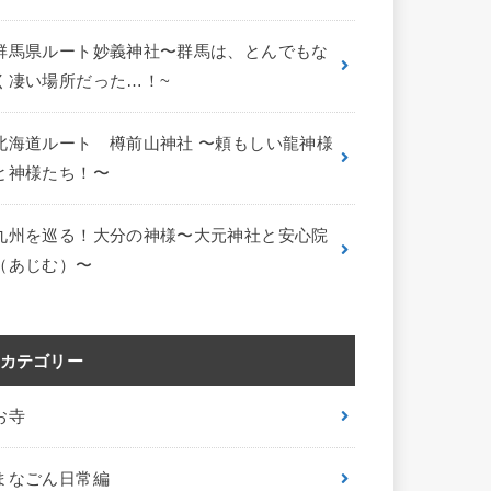
群馬県ルート妙義神社〜群馬は、とんでもな
く凄い場所だった…！~
北海道ルート 樽前山神社 〜頼もしい龍神様
と神様たち！〜
九州を巡る！大分の神様〜大元神社と安心院
（あじむ）〜
カテゴリー
お寺
まなごん日常編