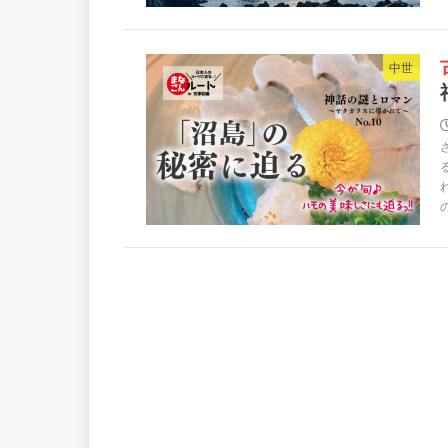
古事記旅 「沼島
中世