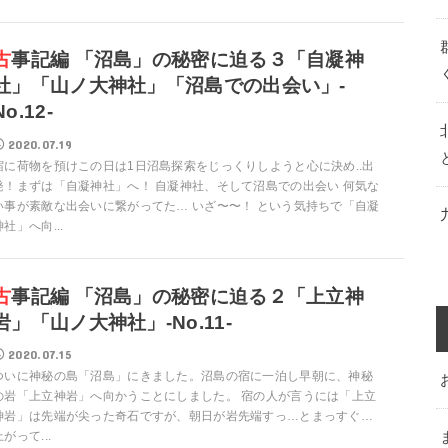
」の秘密に迫る３「自凝神
社」「山ノ大神社」「沼島での出会い」-
No.12-
2020.07.19
宿に荷物を預けこの日は1日沼島探索をじっくりしようと心に決め..出
発！まずは「自凝神社」へ！ 自凝神社、そして沼島での出会い 何気な
い事が素敵な出会いに繋がってた… いざ〜〜！ という気持ちで「自凝
神社」へ向...
」の秘密に迫る２「上立神
岩」「山ノ大神社」-No.11-
2020.07.15
ついに神秘の島「沼島」にきました。沼島の宿に一泊し早朝に、神秘
の岩「上立神岩」へ向かうことにしました。 宿の人が言うには「上立
神岩」は先端が尖った奇石ですが、朝日が岩先端すっ…とまっすぐ…
上がって...