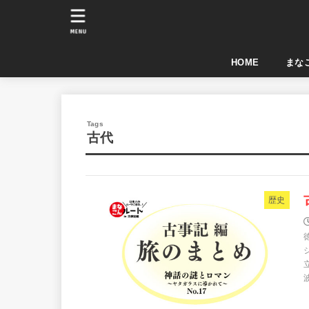
MENU
HOME
まなご
古代
歴史