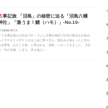
」の秘密に迫る「沼島八幡
神社」「激うま！鱧（ハモ）」-No.10-
2020.07.13
さて古事記旅も大詰めです！ついに古事記神話で日本の国生みを始め
るイザナギとイザナミがはじめに降り立ち、国生みが始まったと言わ
れる聖地「おのころ島」と呼ばれる「沼島」へやってきました。 天空
の「天の浮橋」に立ち、矛を地上へ...