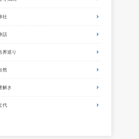
神社
神話
結界巡り
自然
謎解き
近代