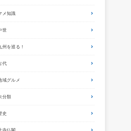
マメ知識
中世
九州を巡る！
古代
地域グルメ
未分類
歴史
社寺仏閣