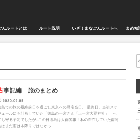
んルートとは
ルート説明
いざ！まなごんルートへ
まめ知
神話ルート
古代文明ルート
結界ルート
歴史ルート
47都道府県ルート！
日々人生は旅である！
古事記編 旅のまとめ
2020.09.05
徳島での旅の最終前日を過ごし東京への帰宅当日。 最終日、当初スケ
ジュールにも計画していた「徳島の一宮さん「上一宮大粟神社」」へ
立ち寄る予定でしたが..この日徳島は大雨警報！私の滞在していた南阿
波はまだ雨は本降りではなかっ...