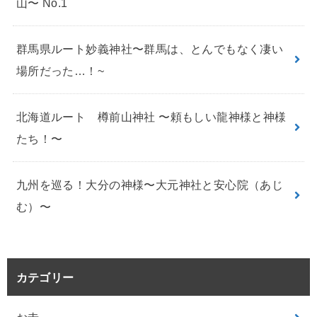
山〜 No.1
群馬県ルート妙義神社〜群馬は、とんでもなく凄い
場所だった…！~
北海道ルート 樽前山神社 〜頼もしい龍神様と神様
たち！〜
九州を巡る！大分の神様〜大元神社と安心院（あじ
む）〜
カテゴリー