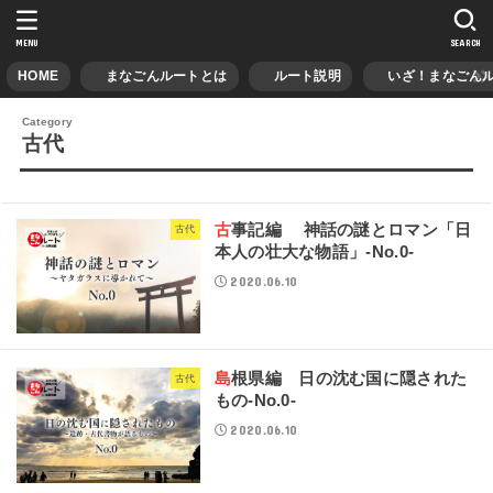
MENU
SEARCH
HOME
まなごんルートとは
ルート説明
いざ！まなごんル
古代
古事記編 神話の謎とロマン「日
古代
本人の壮大な物語」-No.0-
2020.06.10
島根県編 日の沈む国に隠された
古代
もの-No.0-
2020.06.10