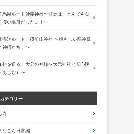
群馬県ルート妙義神社〜群馬は、とんでもな
く凄い場所だった…！~
北海道ルート 樽前山神社 〜頼もしい龍神様
と神様たち！〜
九州を巡る！大分の神様〜大元神社と安心院
（あじむ）〜
カテゴリー
お寺
まなごん日常編