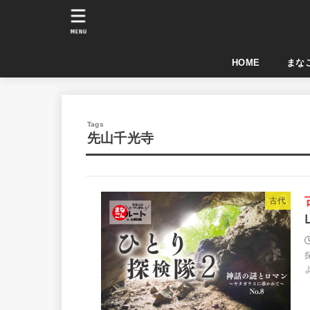
MENU
HOME
まなご
先山千光寺
古事記編 ひとり
古代