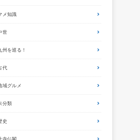
マメ知識
中世
九州を巡る！
古代
地域グルメ
未分類
歴史
社寺仏閣