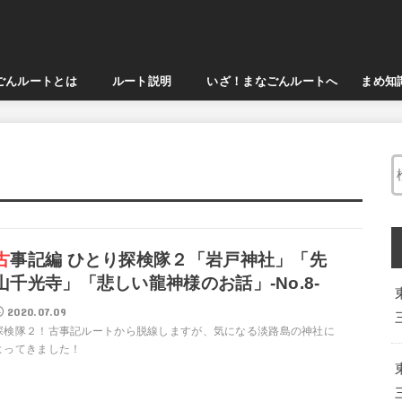
んルートとは
ルート説明
いざ！まなごんルートへ
まめ知
神話ルート
古代文明ルート
結界ルート
歴史ルート
47都道府県ルート！
日々人生は旅である！
探検隊２「岩戸神社」「先
山千光寺」「悲しい龍神様のお話」-No.8-
2020.07.09
探検隊２！古事記ルートから脱線しますが、気になる淡路島の神社に
よってきました！