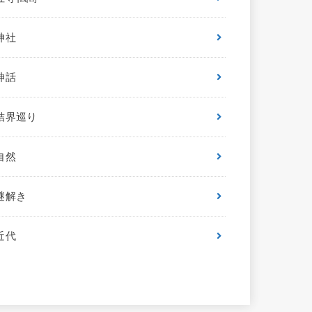
神社
神話
結界巡り
自然
謎解き
近代