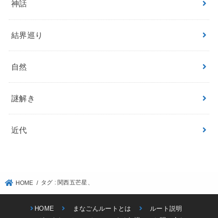
神話
結界巡り
自然
謎解き
近代
タグ : 関西五芒星、
HOME
HOME
まなごんルートとは
ルート説明