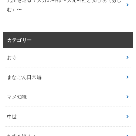
九州を巡る！大分の神様〜大元神社と安心院（あじ
む）〜
カテゴリー
お寺
まなごん日常編
マメ知識
中世