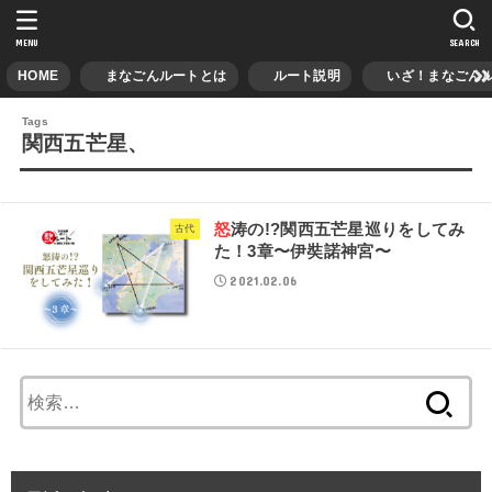
MENU
SEARCH
HOME
まなごんルートとは
ルート説明
いざ！まなごんル
関西五芒星、
怒涛の!?関西五芒星巡りをしてみ
古代
た！3章〜伊奘諾神宮〜
2021.02.06
検
索: